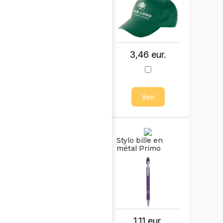
3,64 eur.
3,46 eur.
Voir
Voir
Porte-clés
Stylo bille en
écapsuleur Felix
métal Primo
0,49 eur.
1,11 eur.