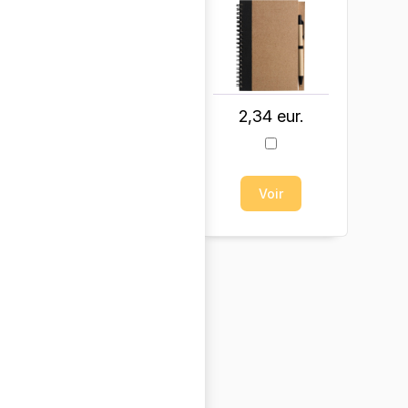
2,34 eur.
0,53 eur.
Voir
Voir
Sac shopping en
coton Hilda