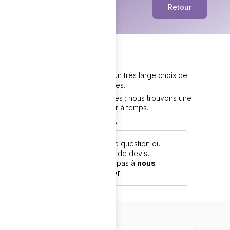
Retour
Nous vous proposons un très large choix de

produits personnalisables.
Vos délais sont les nôtres ; nous trouvons une

solution pour vous livrer à temps.

Remise en main propre

Pour toute question ou
demande de devis,
n'hésitez pas à
nous
contacter
.