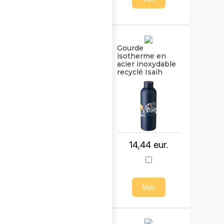
Voir
Gourde
Gourde pliable
isotherme en
de 550 ml en
acier inoxydable
silicone Erin
recyclé Isaih
6,59 eur.
14,44 eur.
Voir
Voir