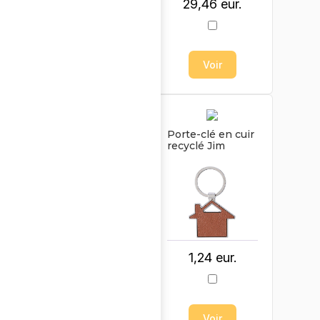
29,46 eur.
29,46 eur.
Voir
Voir
Sac à dos porte-
Porte-clé en cuir
ordinateur en
recyclé Jim
polycoton 330
g/m2 Thaddeux
1,24 eur.
15,63 eur.
Voir