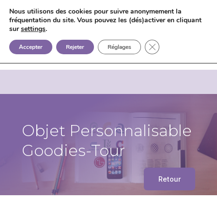
Nous utilisons des cookies pour suivre anonymement la
fréquentation du site. Vous pouvez les (dés)activer en cliquant
sur
settings
.


+33 6 85 75 02 09
Fermer la bannière 
Accepter
Rejeter
Réglages
Objet Personnalisable
Goodies-Tour
Retour