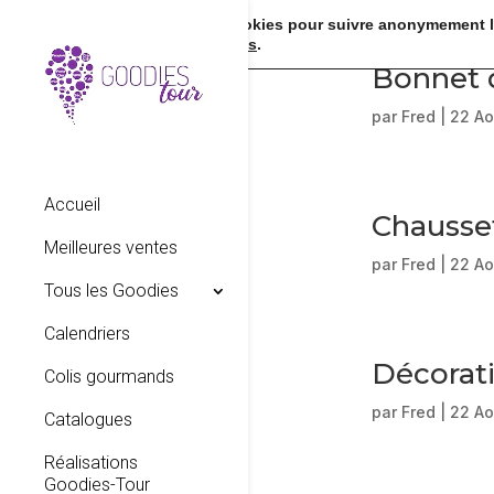
Nous utilisons des cookies pour suivre anonymement la
en cliquant sur
settings
.
Bonnet 
par
Fred
|
22 Ao
Accueil
Chausse
Meilleures ventes
par
Fred
|
22 Ao
Tous les Goodies
Calendriers
Décorati
Colis gourmands
par
Fred
|
22 Ao
Catalogues
Réalisations
Goodies-Tour