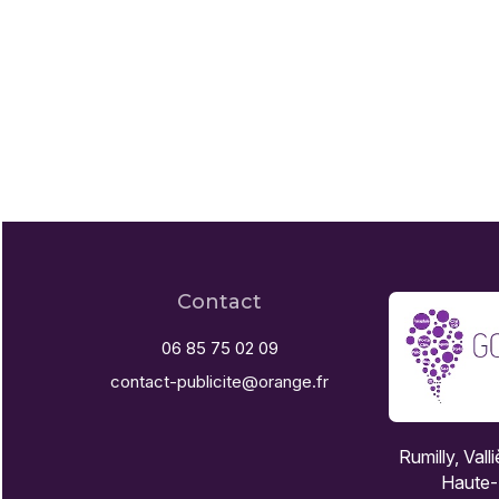
Contact
06 85 75 02 09
contact-publicite@orange.fr
Rumilly, Vall
Haute-