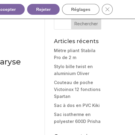
Fermer la ban
ccepter
Rejeter
Réglages
Articles récents
Mètre pliant Stabila
Pro de 2 m
aryse
Stylo bille twist en
aluminium Oliver
Couteau de poche
Victoinox 12 fonctions
Spartan
Sac à dos en PVC Kiki
Sac isotherme en
polyester 600D Prisha