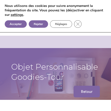
Nous utilisons des cookies pour suivre anonymement la
fréquentation du site. Vous pouvez les (dés)activer en cliquant
sur
settings
.


+33 6 85 75 02 09
Fermer la bannière d
Accepter
Rejeter
Réglages
Objet Personnalisable
Goodies-Tour
Retour