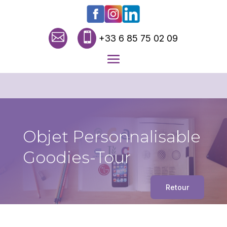


+33 6 85 75 02 09
Objet Personnalisable
Goodies-Tour
Retour