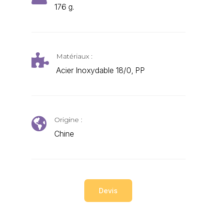
176 g.
Matériaux :

Acier Inoxydable 18/0, PP
Origine :

Chine
Devis