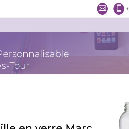


+
Personnalisable
s-Tour
ille en verre Marc