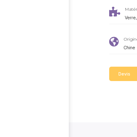
Matér

Verre
Origin

Chine
Devis