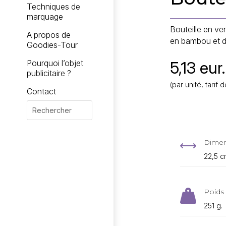
Techniques de
marquage
Bouteille en v
A propos de
en bambou et 
Goodies-Tour
5,13 eur.
Pourquoi l’objet
publicitaire ?
(par unité, tari
Contact
Dimen
,
22,5 c
Poids 

251 g.