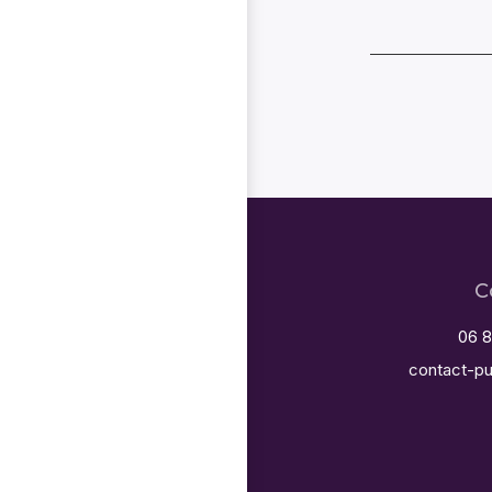
C
06 8
contact-pu