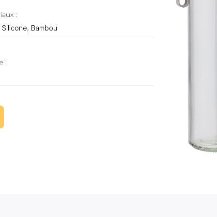
iaux :
, Silicone, Bambou
e :