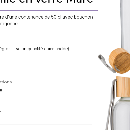
erre d'une contenance de 50 cl avec bouchon
dragonne.
f dégressif selon quantité commandée)
sions :
m
: