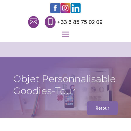


+33 6 85 75 02 09
Objet Personnalisable
Goodies-Tour
Retour