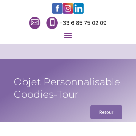


+33 6 85 75 02 09
Objet Personnalisable
Goodies-Tour
Retour