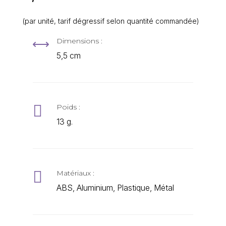
(par unité, tarif dégressif selon quantité commandée)
Dimensions :
,
5,5 cm

Poids :
13 g.

Matériaux :
ABS, Aluminium, Plastique, Métal