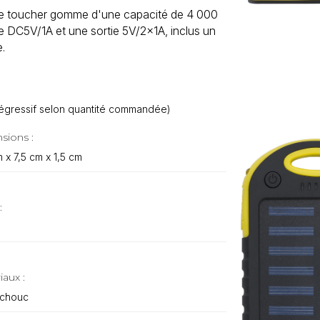
re toucher gomme d'une capacité de 4 000
 DC5V/1A et une sortie 5V/2x1A, inclus un
.
f dégressif selon quantité commandée)
sions :
m x 7,5 cm x 1,5 cm
:
iaux :
chouc