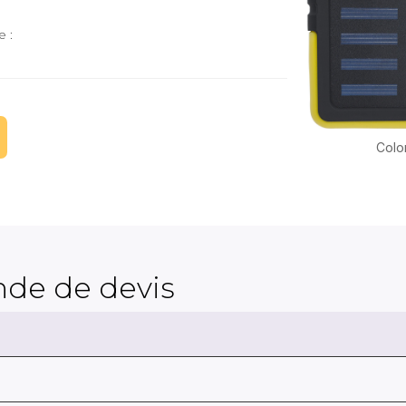
e :
Color
de de devis