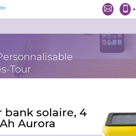


+
Personnalisable
s-Tour
 bank solaire, 4
Ah Aurora