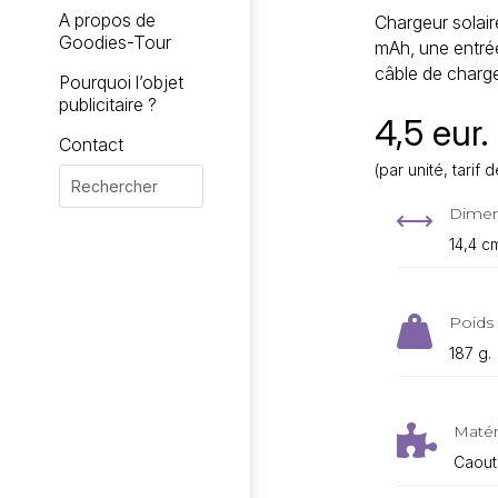
A propos de
Chargeur solai
Goodies-Tour
mAh, une entrée
câble de charge
Pourquoi l’objet
publicitaire ?
4,5 eur.
Contact
(par unité, tari
Dimen
,
14,4 c
Poids 

187 g.
Matér

Caout