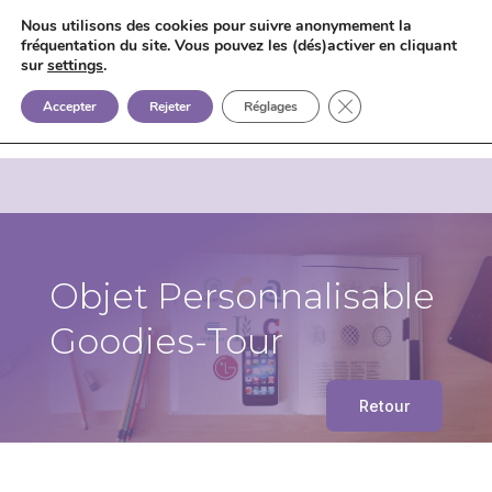
Nous utilisons des cookies pour suivre anonymement la
fréquentation du site. Vous pouvez les (dés)activer en cliquant
sur
settings
.


+33 6 85 75 02 09
Fermer la bannière d
Accepter
Rejeter
Réglages
Objet Personnalisable
Goodies-Tour
Retour