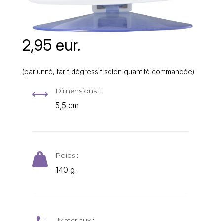
2,95 eur.
(par unité, tarif dégressif selon quantité commandée)
Dimensions :
,
5,5 cm
Poids :

140 g.
Matériaux :