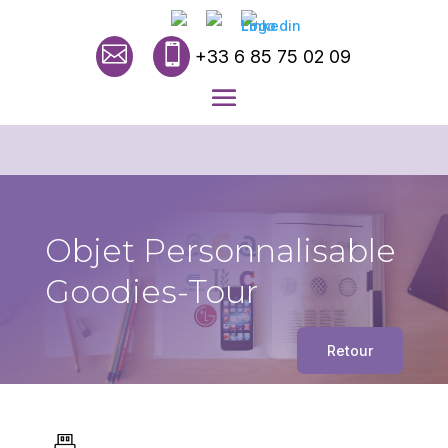


+33 6 85 75 02 09
Objet Personnalisable
Goodies-Tour
Retour