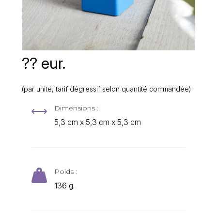
?? eur.
(par unité, tarif dégressif selon quantité commandée)
Dimensions :
,
5,3 cm x 5,3 cm x 5,3 cm
Poids :

136 g.