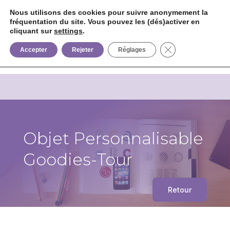
Nous utilisons des cookies pour suivre anonymement la
fréquentation du site. Vous pouvez les (dés)activer en
cliquant sur
settings
.


+33 6 85 75 02 09
Fermer la bannièr
Accepter
Rejeter
Réglages
Objet Personnalisable
Goodies-Tour
Retour