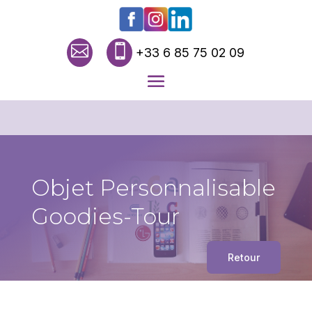


+33 6 85 75 02 09
Objet Personnalisable
Goodies-Tour
Retour