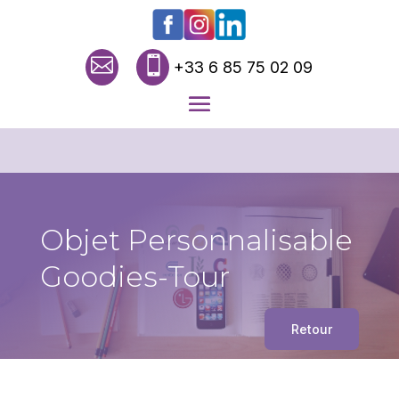


+33 6 85 75 02 09
Objet Personnalisable
Goodies-Tour
Retour