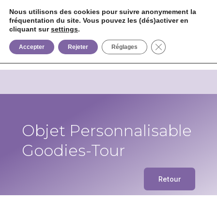
Nous utilisons des cookies pour suivre anonymement la
fréquentation du site. Vous pouvez les (dés)activer en
cliquant sur
settings
.


+33 6 85 75 02 09
Fermer la bannièr
Accepter
Rejeter
Réglages
Objet Personnalisable
Goodies-Tour
Retour