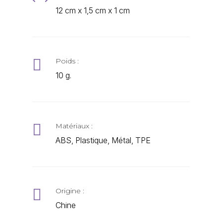
,
12 cm x 1,5 cm x 1 cm

Poids :
10 g.

Matériaux :
ABS, Plastique, Métal, TPE

Origine :
Chine