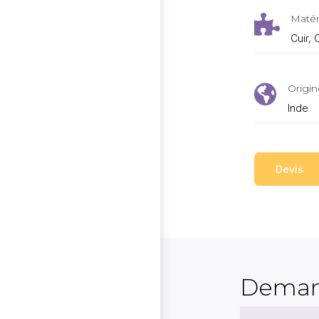
Matér

Cuir, 
Origin

Inde
Devis
Deman