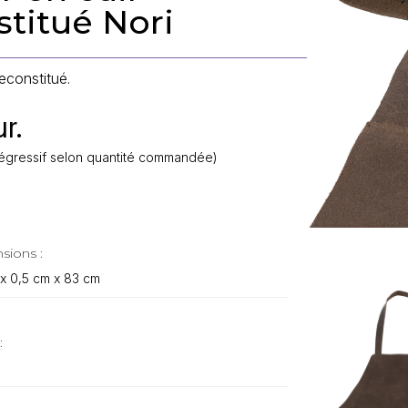
stitué Nori
reconstitué.
r.
f dégressif selon quantité commandée)
sions :
x 0,5 cm x 83 cm
: