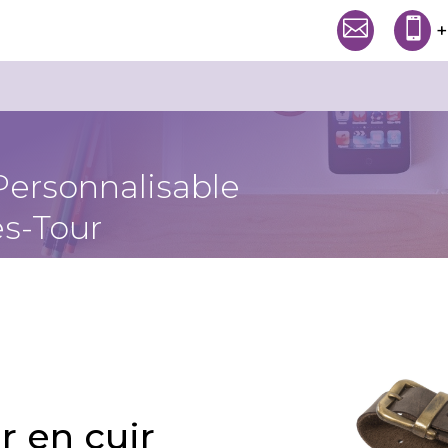


+
Personnalisable
s-Tour
r en cuir