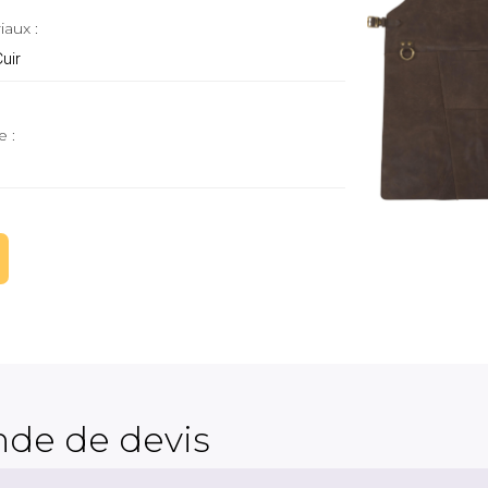
iaux :
Cuir
e :
de de devis