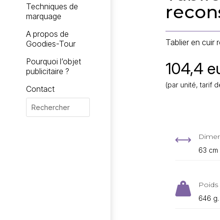
recon
Techniques de
marquage
A propos de
Tablier en cuir 
Goodies-Tour
Pourquoi l’objet
104,4 eu
publicitaire ?
(par unité, tari
Contact
Dimen
,
63 cm 
Poids 

646 g.