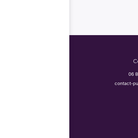
C
06 8
contact-pu