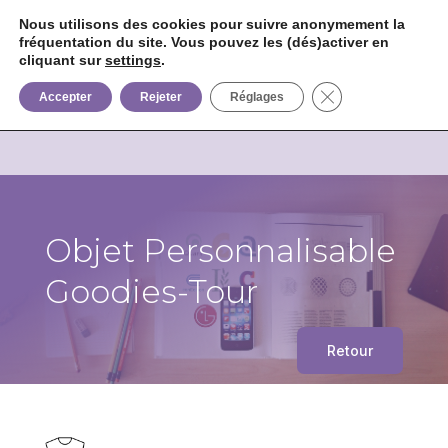
Nous utilisons des cookies pour suivre anonymement la
fréquentation du site. Vous pouvez les (dés)activer en


+33 6 85 75 02 09
cliquant sur
settings
.
Fermer la bannièr
Accepter
Rejeter
Réglages
Objet Personnalisable
Goodies-Tour
Retour