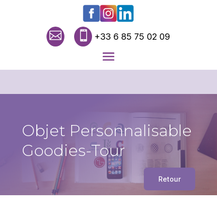


+33 6 85 75 02 09
Objet Personnalisable
Goodies-Tour
Retour