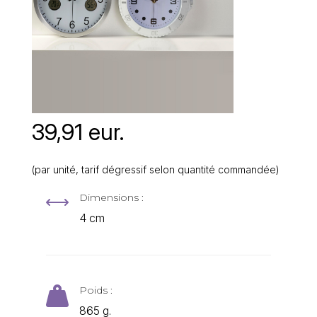
39,91 eur.
(par unité, tarif dégressif selon quantité commandée)
Dimensions :
,
4 cm
Poids :

865 g.