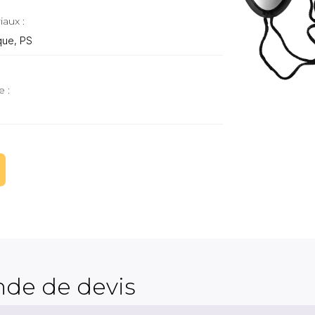
iaux :
que, PS
e :
de de devis