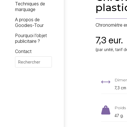
Techniques de
plasti
marquage
A propos de
Chronomètre en 
Goodies-Tour
Pourquoi l’objet
7,3 eur.
publicitaire ?
(par unité, tari
Contact
Dimen
,
7,3 cm
Poids 

47 g.