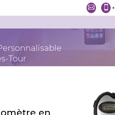


+
Personnalisable
s-Tour
omètre en