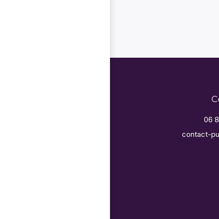
C
06 8
contact-pu