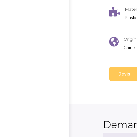
Matér

Plasti
Origin

Chine
Devis
Deman