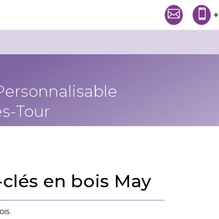


+
Personnalisable
s-Tour
-clés en bois May
ois.