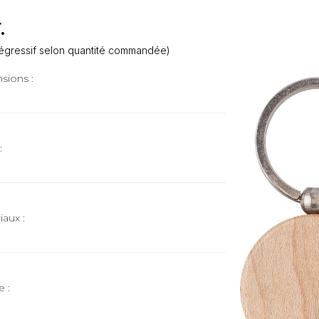
.
f dégressif selon quantité commandée)
sions :
m
:
iaux :
e :