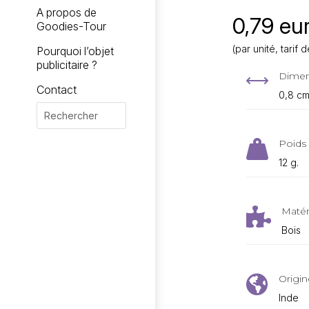
A propos de
0,79 eur
Goodies-Tour
(par unité, tari
Pourquoi l’objet
publicitaire ?
Dimen
,
Contact
0,8 c
Poids 

12 g.
Matér

Bois
Origin

Inde