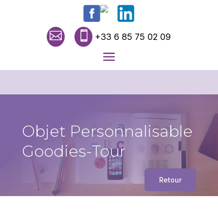


+33 6 85 75 02 09
Objet Personnalisable
Goodies-Tour
Retour