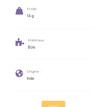
Poids :

14 g.
Matériaux :

Bois
Origine :

Inde
Devis