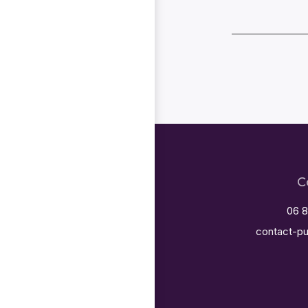
C
06 8
contact-pu