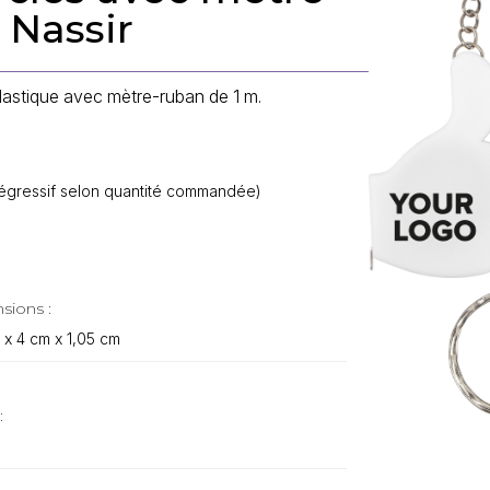
 Nassir
lastique avec mètre-ruban de 1 m.
f dégressif selon quantité commandée)
sions :
 x 4 cm x 1,05 cm
: