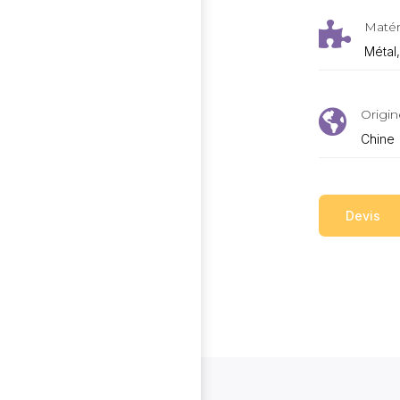
Matér

Métal
Origin

Chine
Devis