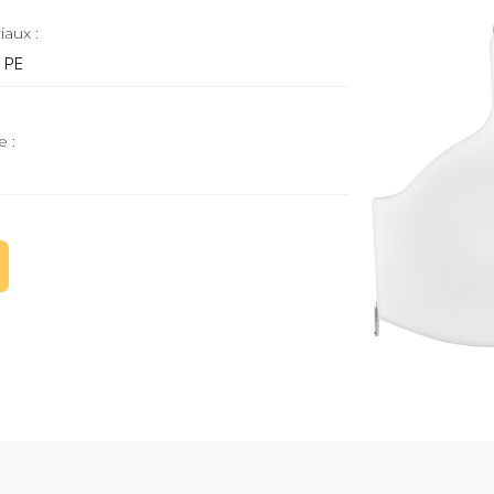
iaux :
, PE
e :