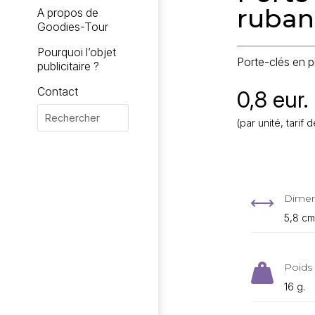
ruban
A propos de
Goodies-Tour
Pourquoi l’objet
Porte-clés en p
publicitaire ?
Contact
0,8 eur.
(par unité, tari
Dimen
,
5,8 cm
Poids 

16 g.