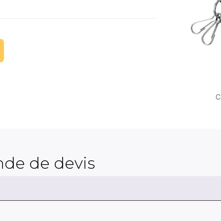
C
de de devis