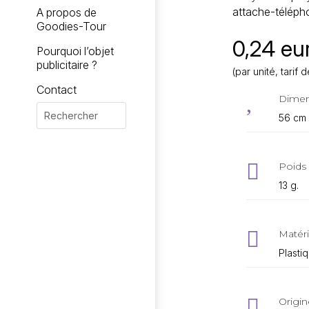
attache-téléph
A propos de
Goodies-Tour
0,24 eur
Pourquoi l’objet
publicitaire ?
(par unité, tari
Contact
,
Dimen
56 cm 

Poids 
13 g.

Matéri
Plasti

Origin