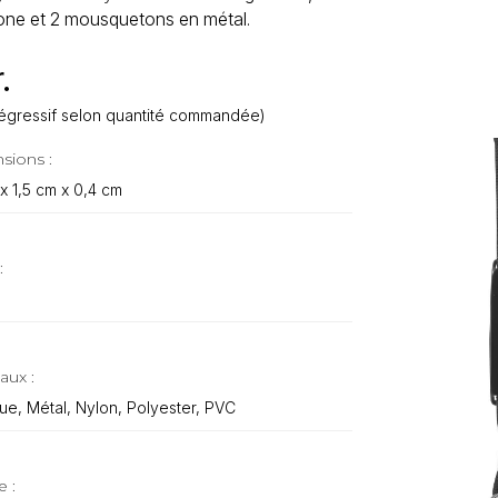
one et 2 mousquetons en métal.
.
f dégressif selon quantité commandée)
sions :
x 1,5 cm x 0,4 cm
:
aux :
que, Métal, Nylon, Polyester, PVC
e :