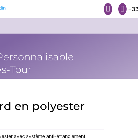


+33
Personnalisable
s-Tour
rd en polyester
yester avec système anti-étranglement,