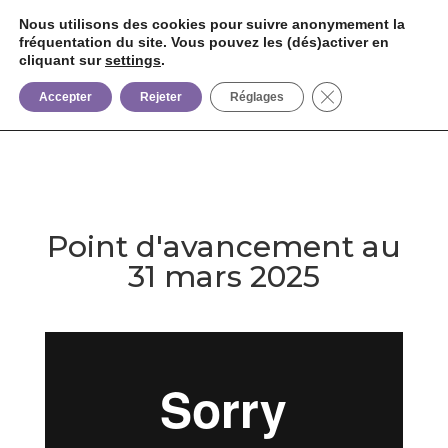
Nous utilisons des cookies pour suivre anonymement la
fréquentation du site. Vous pouvez les (dés)activer en
cliquant sur
settings
.


+33 6 85 75 02 09
Fermer la bannièr
Accepter
Rejeter
Réglages
Point d'avancement au
31 mars 2025