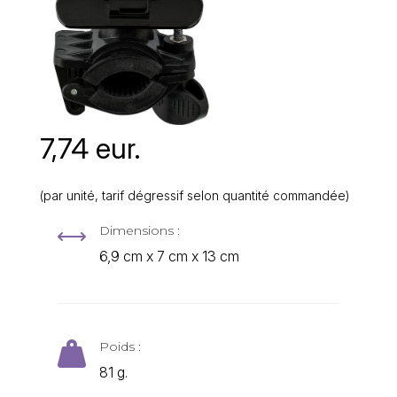
7,74 eur.
(par unité, tarif dégressif selon quantité commandée)
Dimensions :
,
6,9 cm x 7 cm x 13 cm
Poids :

81 g.