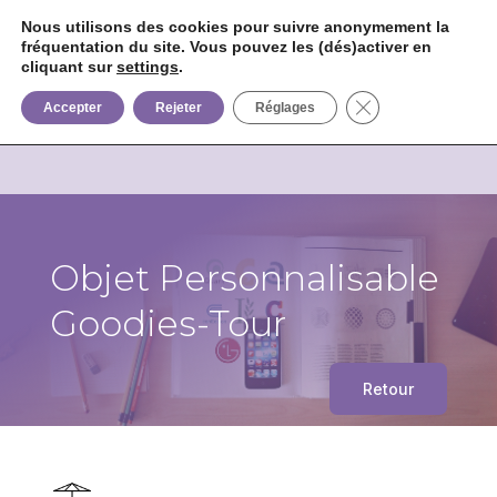
Nous utilisons des cookies pour suivre anonymement la
fréquentation du site. Vous pouvez les (dés)activer en


+33 6 85 75 02 09
cliquant sur
settings
.
Fermer la bannièr
Accepter
Rejeter
Réglages
Objet Personnalisable
Goodies-Tour
Retour