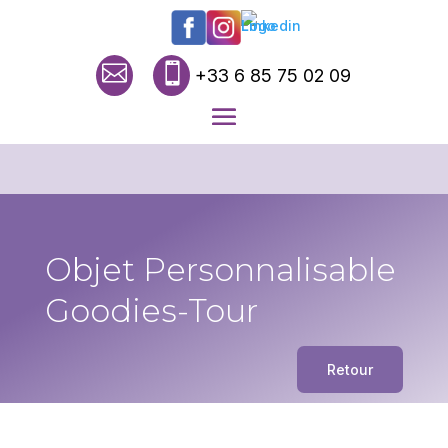


+33 6 85 75 02 09
Objet Personnalisable
Goodies-Tour
Retour