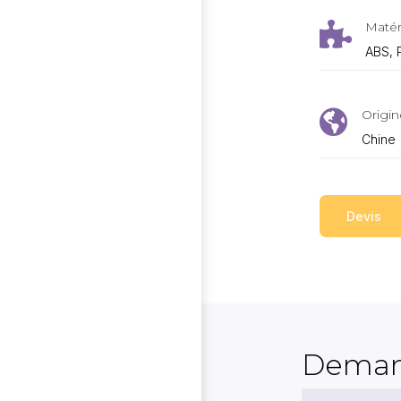
Matér

ABS, 
Origin

Chine
Devis
Deman