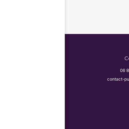
C
06 8
contact-pu