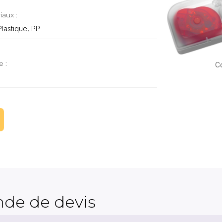
iaux :
Plastique, PP
e :
Co
de de devis