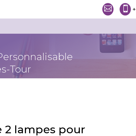


+
Personnalisable
s-Tour
e 2 lampes pour