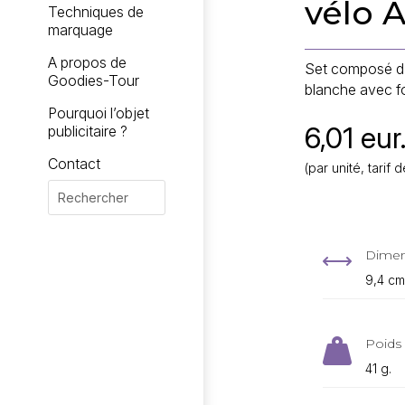
vélo 
Techniques de
marquage
A propos de
Set composé d'
Goodies-Tour
blanche avec fon
Pourquoi l’objet
6,01 eur
publicitaire ?
Contact
(par unité, tari
Dimen
,
9,4 cm
Poids 

41 g.