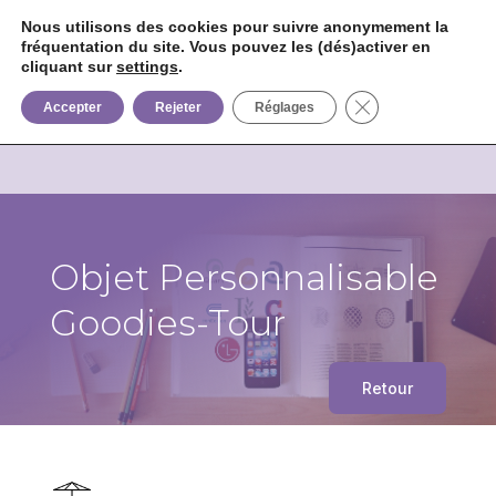
Nous utilisons des cookies pour suivre anonymement la
fréquentation du site. Vous pouvez les (dés)activer en


+33 6 85 75 02 09
cliquant sur
settings
.
Fermer la bannièr
Accepter
Rejeter
Réglages
Objet Personnalisable
Goodies-Tour
Retour