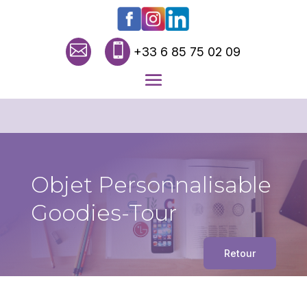


+33 6 85 75 02 09
Objet Personnalisable
Goodies-Tour
Retour