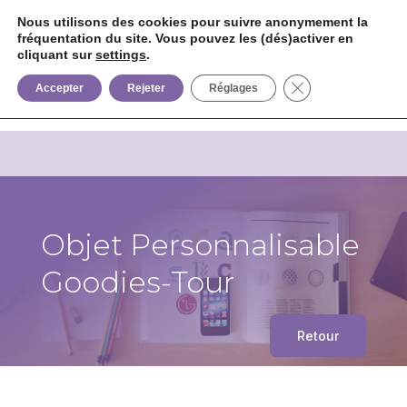
Nous utilisons des cookies pour suivre anonymement la
fréquentation du site. Vous pouvez les (dés)activer en
cliquant sur
settings
.


+33 6 85 75 02 09
Fermer la bannièr
Accepter
Rejeter
Réglages
Objet Personnalisable
Goodies-Tour
Retour