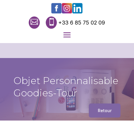


+33 6 85 75 02 09
Objet Personnalisable
Goodies-Tour
Retour