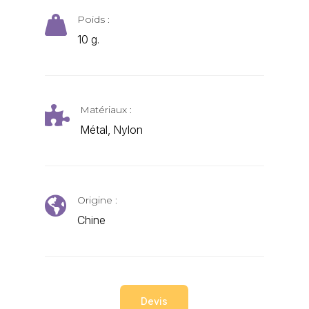
Poids :

10 g.
Matériaux :

Métal, Nylon
Origine :

Chine
Devis