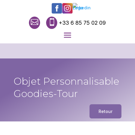


+33 6 85 75 02 09
Objet Personnalisable
Goodies-Tour
Retour