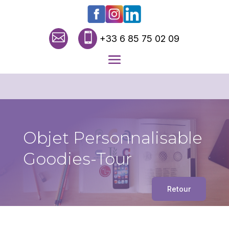


+33 6 85 75 02 09
Objet Personnalisable
Goodies-Tour
Retour