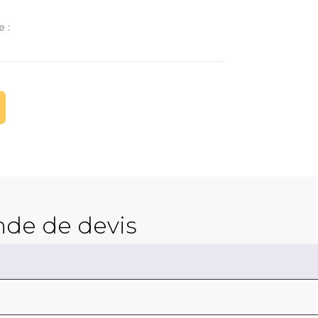
e :
de de devis