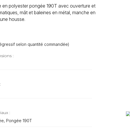
le en polyester pongée 190T avec ouverture et
matiques, mât et baleines en métal, manche en
c une housse.
f dégressif selon quantité commandée)
sions :
:
iaux :
e, Pongée 190T