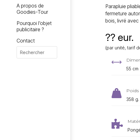
A propos de
Parapluie pliab
Goodies-Tour
fermeture auto
bois, livré ave
Pourquoi l’objet
publicitaire ?
?? eur.
Contact
(par unité, tari
Dimen
,
55 cm
Poids 

358 g.
Matér

Pongé