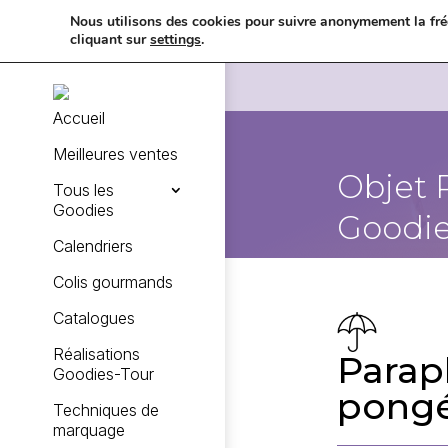
Nous utilisons des cookies pour suivre anonymement la fréq
cliquant sur
settings
.
Accueil
Meilleures ventes
Objet 
Tous les
Goodies
Goodie
Calendriers
Colis gourmands
Catalogues
Réalisations
Parapl
Goodies-Tour
pongé
Techniques de
marquage