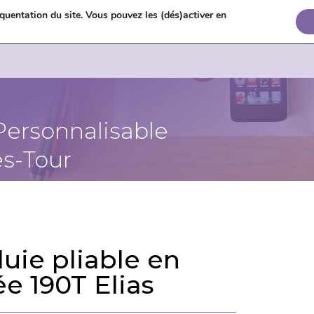
uentation du site. Vous pouvez les (dés)activer en


+
Personnalisable
s-Tour
uie pliable en
e 190T Elias