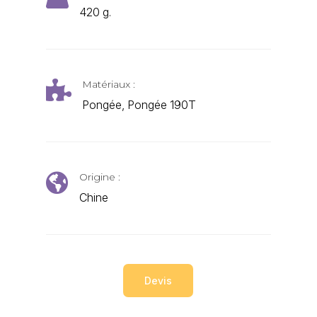
420 g.
Matériaux :

Pongée, Pongée 190T
Origine :

Chine
Devis