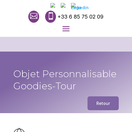


+33 6 85 75 02 09
Objet Personnalisable
Goodies-Tour
Retour