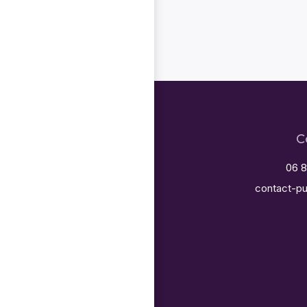
C
06 8
contact-pu