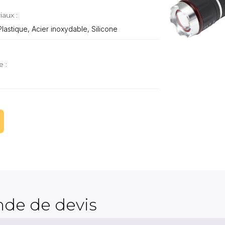
iaux :
lastique, Acier inoxydable, Silicone
e :
de de devis