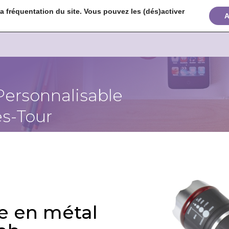
 fréquentation du site. Vous pouvez les (dés)activer


+
A
Personnalisable
s-Tour
e en métal