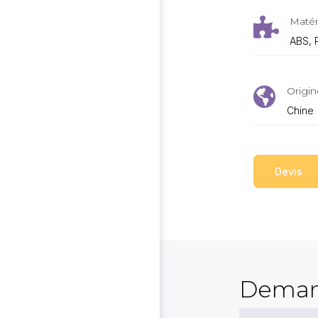
Matér

ABS, P
Origin

Chine
Devis
Deman