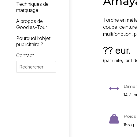
Amay
Techniques de
marquage
Torche en méta
A propos de
coupe-ceinture 
Goodies-Tour
multifonction, p
Pourquoi l’objet
publicitaire ?
?? eur.
Contact
(par unité, tari
Dimen
,
14,7 c
Poids 

155 g.