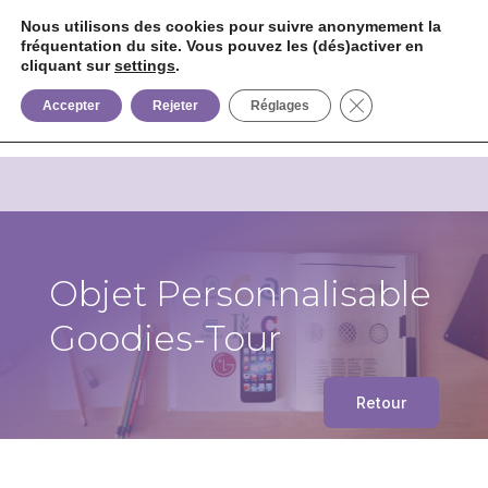
Nous utilisons des cookies pour suivre anonymement la
fréquentation du site. Vous pouvez les (dés)activer en
cliquant sur
settings
.


+33 6 85 75 02 09
Fermer la bannièr
Accepter
Rejeter
Réglages
Objet Personnalisable
Goodies-Tour
Retour