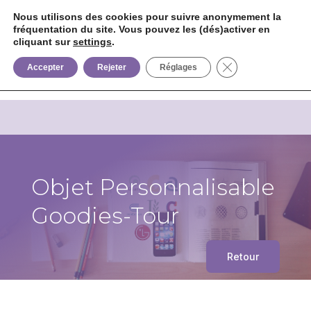
Nous utilisons des cookies pour suivre anonymement la
fréquentation du site. Vous pouvez les (dés)activer en
cliquant sur
settings
.


+33 6 85 75 02 09
Fermer la bannièr
Accepter
Rejeter
Réglages
Objet Personnalisable
Goodies-Tour
Retour