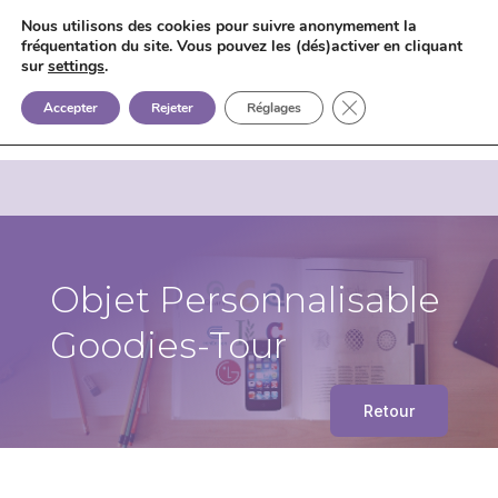
Nous utilisons des cookies pour suivre anonymement la
fréquentation du site. Vous pouvez les (dés)activer en cliquant
sur
settings
.


+33 6 85 75 02 09
Fermer la bannière d
Accepter
Rejeter
Réglages
Objet Personnalisable
Goodies-Tour
Retour