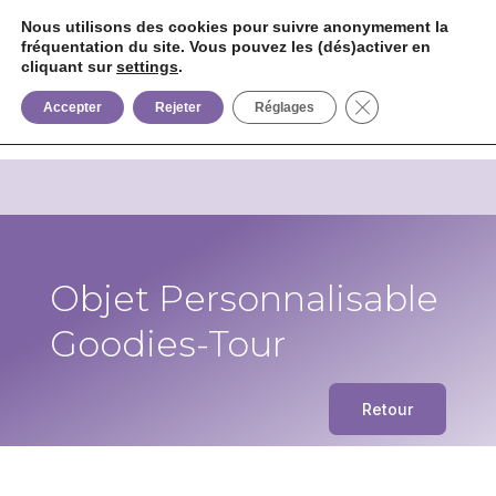
Nous utilisons des cookies pour suivre anonymement la
fréquentation du site. Vous pouvez les (dés)activer en
cliquant sur
settings
.


+33 6 85 75 02 09
Fermer la bannièr
Accepter
Rejeter
Réglages
Objet Personnalisable
Goodies-Tour
Retour