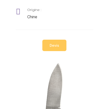

Origine :
Chine
Devis