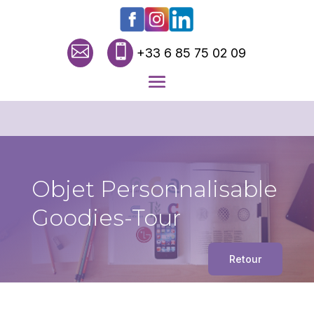


+33 6 85 75 02 09
Objet Personnalisable
Goodies-Tour
Retour