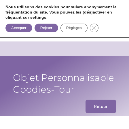
Nous utilisons des cookies pour suivre anonymement la
fréquentation du site. Vous pouvez les (dés)activer en
cliquant sur
settings
.


+33 6 85 75 02 09
Fermer la bannièr
Accepter
Rejeter
Réglages
Objet Personnalisable
Goodies-Tour
Retour