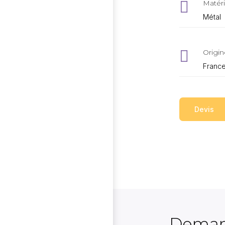

Matéri
Métal

Origin
Franc
Devis
Deman