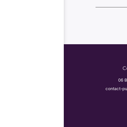
C
06 8
contact-pu