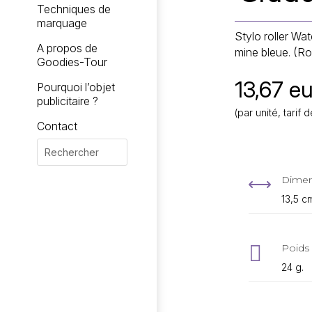
Techniques de
marquage
Stylo roller Wa
A propos de
mine bleue. (Rol
Goodies-Tour
13,67 eu
Pourquoi l’objet
publicitaire ?
(par unité, tari
Contact
Dimen
,
13,5 c

Poids 
24 g.