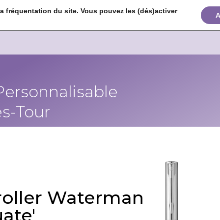
 fréquentation du site. Vous pouvez les (dés)activer


+
A
Personnalisable
s-Tour
 roller Waterman
ate'