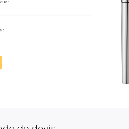
aux :
e :
e
de de devis