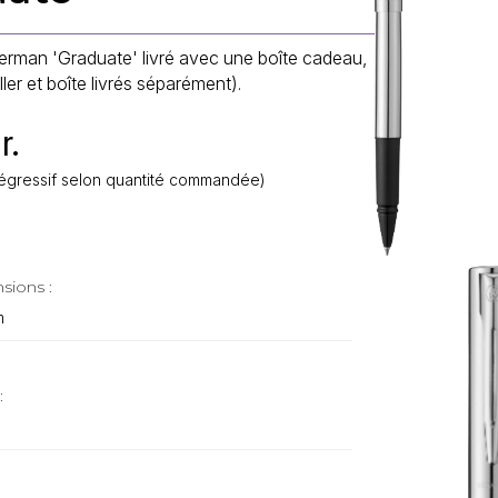
terman 'Graduate' livré avec une boîte cadeau,
ler et boîte livrés séparément).
r.
f dégressif selon quantité commandée)
sions :
m
: