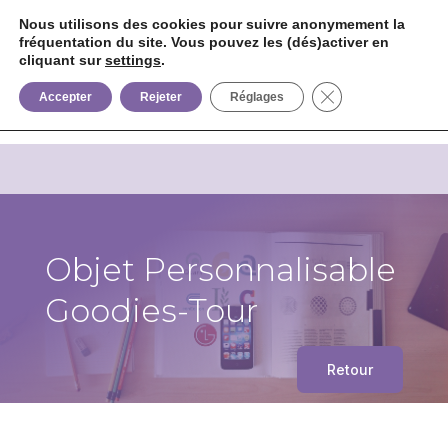
Nous utilisons des cookies pour suivre anonymement la
fréquentation du site. Vous pouvez les (dés)activer en
cliquant sur
settings
.


+33 6 85 75 02 09
Fermer la bannièr
Accepter
Rejeter
Réglages
Objet Personnalisable
Goodies-Tour
Retour