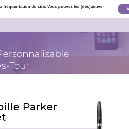
 fréquentation du site. Vous pouvez les (dés)activer


+
A
Personnalisable
s-Tour
bille Parker
t