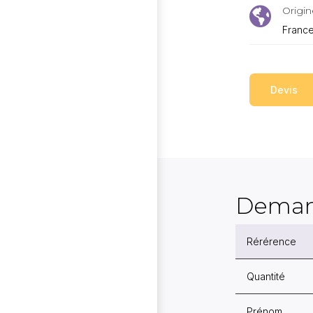
Origin

Franc
Devis
Deman