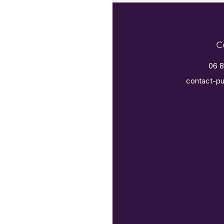
C
06 8
contact-pu