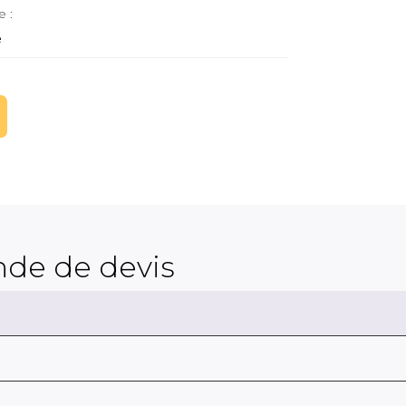
e :
e
de de devis