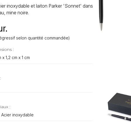
cier inoxydable et laiton Parker 'Sonnet' dans
u, mine noire.
r.
f dégressif selon quantité commandée)
sions :
m x 1,2 cm x 1 cm
:
iaux :
, Acier inoxydable