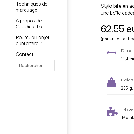
Techniques de
Stylo bille en a
marquage
une boîte cadea
A propos de
62,55 eu
Goodies-Tour
Pourquoi l’objet
(par unité, tari
publicitaire ?
Dimen
,
Contact
13,4 c
Poids 

235 g.
Matér

Métal