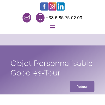


+33 6 85 75 02 09
Objet Personnalisable
Goodies-Tour
Retour