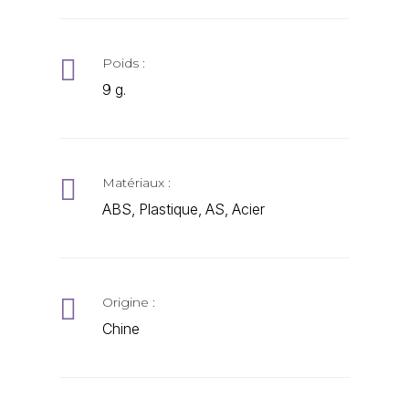

Poids :
9 g.

Matériaux :
ABS, Plastique, AS, Acier

Origine :
Chine