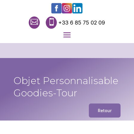


+33 6 85 75 02 09
Objet Personnalisable
Goodies-Tour
Retour