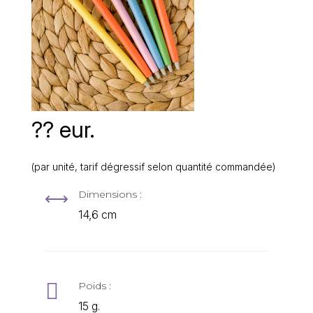
?? eur.
(par unité, tarif dégressif selon quantité commandée)
Dimensions :
,
14,6 cm

Poids :
15 g.