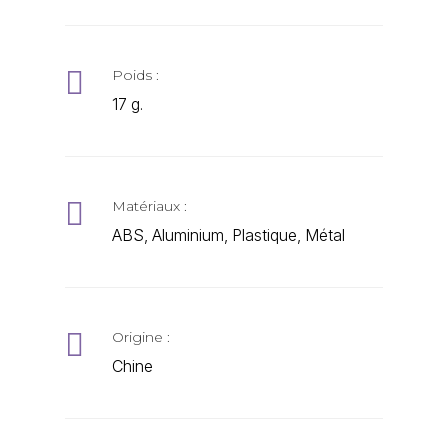

Poids :
17 g.

Matériaux :
ABS, Aluminium, Plastique, Métal

Origine :
Chine