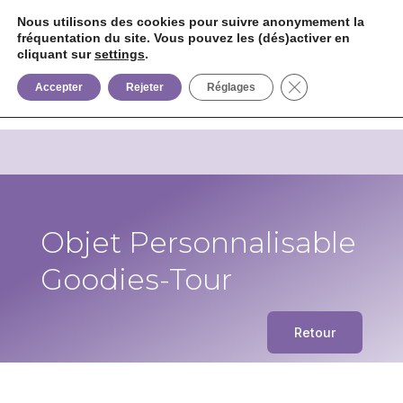
Nous utilisons des cookies pour suivre anonymement la
fréquentation du site. Vous pouvez les (dés)activer en
cliquant sur
settings
.


+33 6 85 75 02 09
Fermer la bannièr
Accepter
Rejeter
Réglages
Objet Personnalisable
Goodies-Tour
Retour