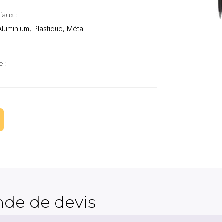
iaux :
luminium, Plastique, Métal
e :
de de devis