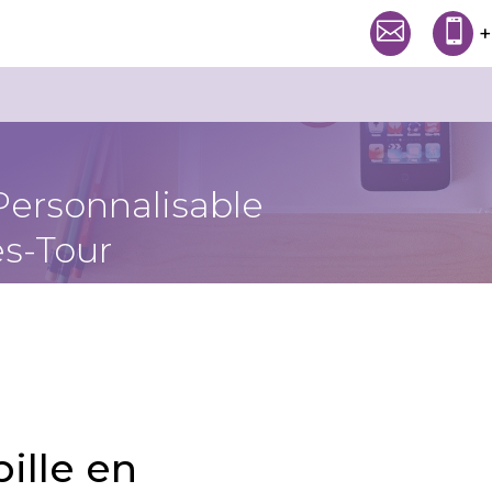


+
Personnalisable
s-Tour
bille en