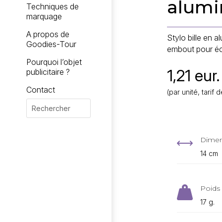
alumi
Techniques de
marquage
A propos de
Stylo bille en
Goodies-Tour
embout pour écr
Pourquoi l’objet
1,21 eur.
publicitaire ?
Contact
(par unité, tari
Dimen
,
14 cm
Poids 

17 g.