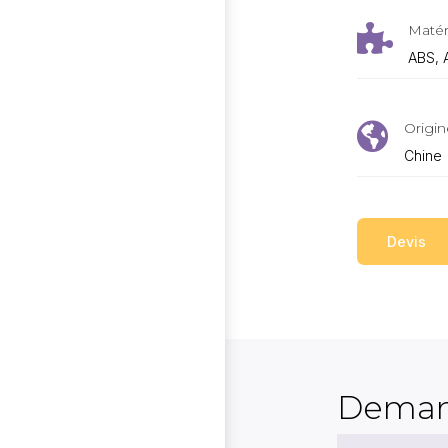
Matér

ABS, A
Origin

Chine
Devis
Deman