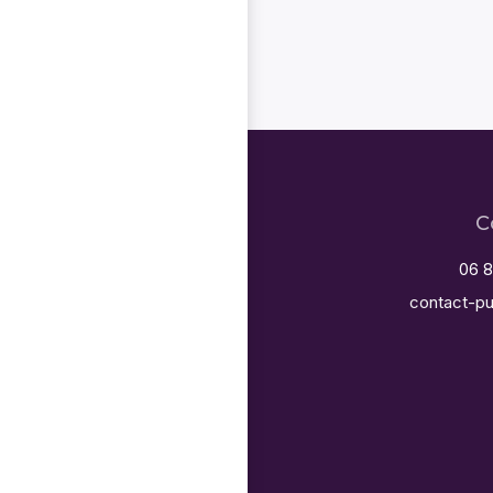
C
06 8
contact-pu