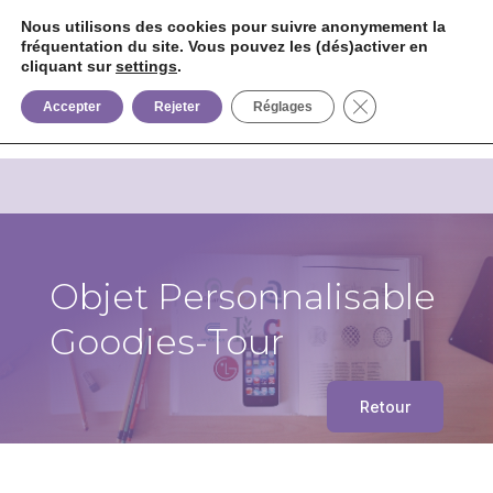
Nous utilisons des cookies pour suivre anonymement la
fréquentation du site. Vous pouvez les (dés)activer en
cliquant sur
settings
.


+33 6 85 75 02 09
Fermer la bannièr
Accepter
Rejeter
Réglages
Objet Personnalisable
Goodies-Tour
Retour