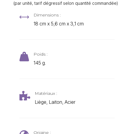
(par unité, tarif dégressif selon quantité commandée)
Dimensions :
,
18 cm x 5,6 cm x 3,1 cm
Poids :

145 g.
Matériaux :

Liège, Laiton, Acier
Origine :